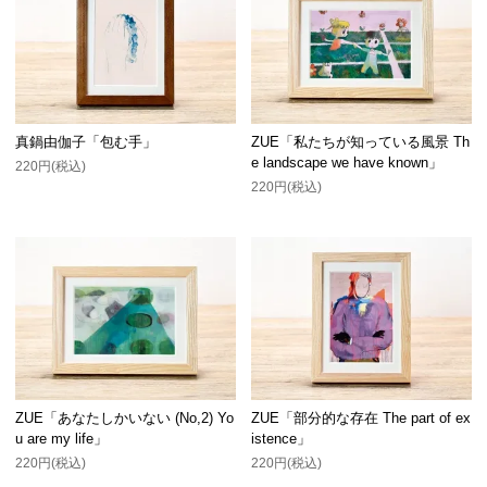
真鍋由伽子「包む手」
ZUE「私たちが知っている風景 Th
e landscape we have known」
220円(税込)
220円(税込)
ZUE「あなたしかいない (No,2) Yo
ZUE「部分的な存在 The part of ex
u are my life」
istence」
220円(税込)
220円(税込)