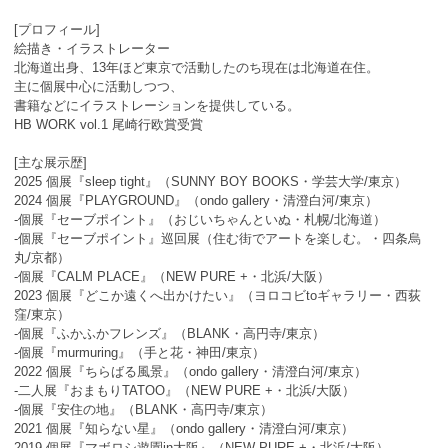
[プロフィール]
絵描き・イラストレーター
北海道出身、13年ほど東京で活動したのち現在は北海道在住。
主に個展中心に活動しつつ、
書籍などにイラストレーションを提供している。
HB WORK vol.1 尾崎行欧賞受賞
[主な展示歴]
2025 個展『sleep tight』（SUNNY BOY BOOKS・学芸大学/東京）
2024 個展『PLAYGROUND』（ondo gallery・清澄白河/東京）
-個展『セーブポイント』（おじいちゃんといぬ・札幌/北海道）
-個展『セーブポイント』巡回展（住む街でアートを楽しむ。・四条烏
丸/京都）
-個展『CALM PLACE』（NEW PURE +・北浜/大阪）
2023 個展『どこか遠くへ出かけたい』（ヨロコビtoギャラリー・西荻
窪/東京）
-個展『ふかふかフレンズ』（BLANK・高円寺/東京）
-個展『murmuring』（手と花・神田/東京）
2022 個展『ちらばる風景』（ondo gallery・清澄白河/東京）
-二人展『おまもりTATOO』（NEW PURE +・北浜/大阪）
-個展『安住の地』（BLANK・高円寺/東京）
2021 個展『知らない星』（ondo gallery・清澄白河/東京）
2019 個展『マボロシ遊園in大阪』（NEW PURE +・北浜/大阪）