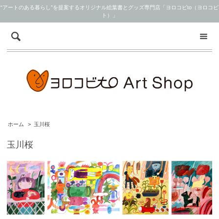
“アートのある暮らし”を提案するオリジナル絵葉書とグッズ専門店「ヨロコビto（ヨロコビ
ト）」
ホーム
>
玉川桜
玉川桜