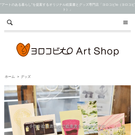
“アートのある暮らし”を提案するオリジナル絵葉書とグッズ専門店「ヨロコビto（ヨロコビ
ト）」
ホーム
>
グッズ