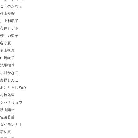
こうのかなえ
外山奏瑠
川上和歌子
久住ヒデト
櫻井乃梨子
谷小夏
奥山帆夏
山崎綾子
池平徹兵
小川かなこ
奥原しんこ
あけたらしろめ
村松佑樹
シバタリョウ
杉山陽平
佐藤香苗
ダイモンナオ
若林夏