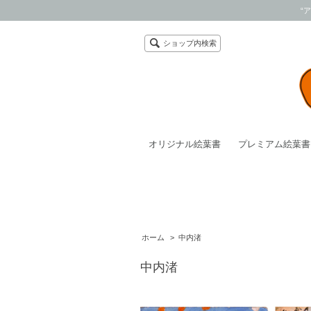
“
ショップ内検索
オリジナル絵葉書
プレミアム絵葉書
ホーム
>
中内渚
中内渚