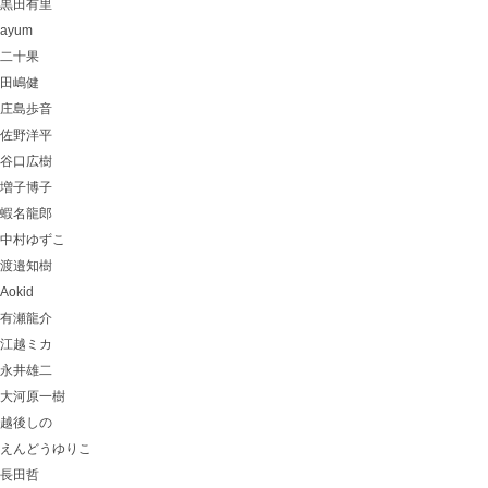
黒田有里
ayum
二十果
田嶋健
庄島歩音
佐野洋平
谷口広樹
増子博子
蝦名龍郎
中村ゆずこ
渡邉知樹
Aokid
有瀬龍介
江越ミカ
永井雄二
大河原一樹
越後しの
えんどうゆりこ
長田哲