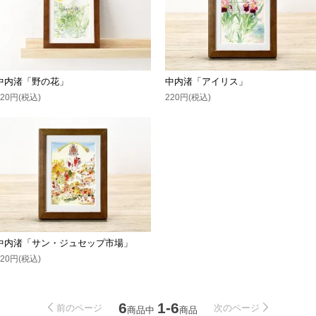
中内渚「野の花」
中内渚「アイリス」
220円(税込)
220円(税込)
中内渚「サン・ジュセップ市場」
220円(税込)
6
1-6
前のページ
次のページ
商品中
商品