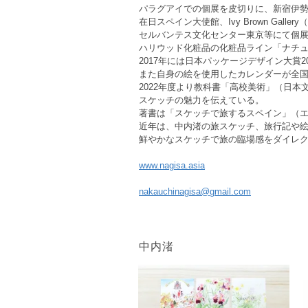
パラグアイでの個展を皮切りに、新宿伊勢
在日スペイン大使館、Ivy Brown Gall
セルバンテス文化センター東京等にて個
ハリウッド化粧品の化粧品ライン「ナチュ
2017年には日本パッケージデザイン大賞20
また自身の絵を使用したカレンダーが全国
2022年度より教科書「高校美術」（日
スケッチの魅力を伝えている。
著書は「スケッチで旅するスペイン」（
近年は、中内渚の旅スケッチ、旅行記や
鮮やかなスケッチで旅の臨場感をダイレ
www.nagisa.asia
nakauchinagisa@gmail.com
中内渚