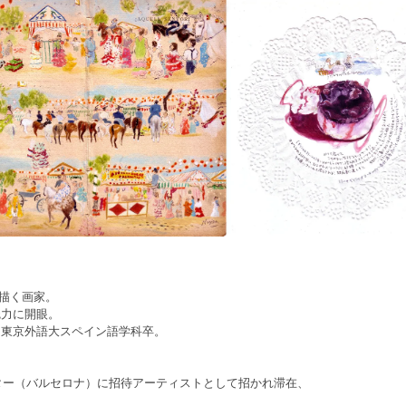
に描く画家。
魅力に開眼。
。東京外語大スペイン語学科卒。
ンター（バルセロナ）に招待アーティストとして招かれ滞在、