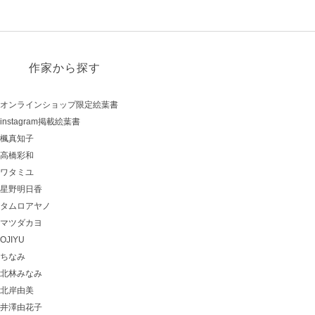
作家から探す
オンラインショップ限定絵葉書
instagram掲載絵葉書
楓真知子
高橋彩和
ワタミユ
星野明日香
タムロアヤノ
マツダカヨ
OJIYU
ちなみ
北林みなみ
北岸由美
井澤由花子