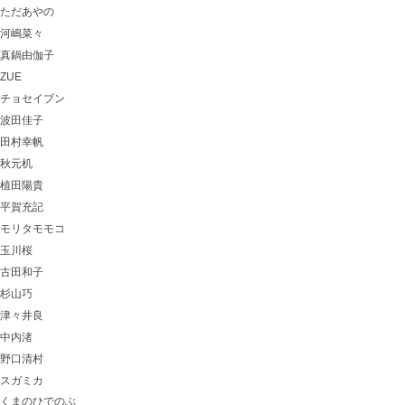
ただあやの
河嶋菜々
真鍋由伽子
ZUE
チョセイブン
波田佳子
田村幸帆
秋元机
植田陽貴
平賀充記
モリタモモコ
玉川桜
古田和子
杉山巧
津々井良
中内渚
野口清村
スガミカ
くまのひでのぶ