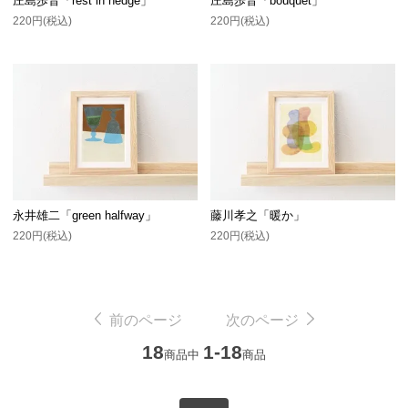
庄島歩音「rest in hedge」
庄島歩音「bouquet」
220円(税込)
220円(税込)
永井雄二「green halfway」
藤川孝之「暖か」
220円(税込)
220円(税込)
前のページ
次のページ
18
1-18
商品中
商品