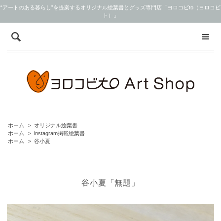
“アートのある暮らし”を提案するオリジナル絵葉書とグッズ専門店「ヨロコビto（ヨロコビ
ト）」
ホーム
>
オリジナル絵葉書
ホーム
>
instagram掲載絵葉書
ホーム
>
谷小夏
谷小夏「無題」