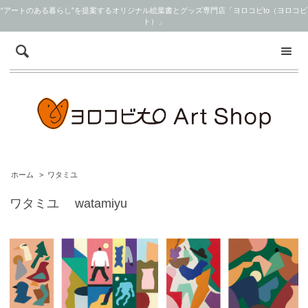
“アートのある暮らし”を提案するオリジナル絵葉書とグッズ専門店「ヨロコビto（ヨロコビ
ト）」
ホーム
>
ワタミユ
ワタミユ watamiyu