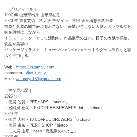
［ プロフィール ］
1997 年 山形県出身 山形県在住
2020 年 東北芸術工科大学 デザイン工学部 企画構想学科卒業
抽象と具象の間で表現をおこない、表情が見えない人物とカラフルな色
味を題材にしながら
イラストレーターとして活動中。作品展示のほか、冊子の表紙や挿絵、
食品や美容の
パッケージイラスト、ミュージシャンのジャケットやグッズ制作など幅
広く手掛ける。
Web：
https://watamiyu.com
Instagram：
@w_t_m_y
Mail：
watamiyu180@gmail.com
［主な展示歴 ］
2025 年
・個展 佐賀・PERHAPS「mudflat」
・巡回展 福岡・10 COFFEE BREWERS dot.「orchard」
2024 年
・個展 大分・10 COFFEE BREWERS「orchard」
・個展 東京・PERK SHOP「biotop」
・二人展 山形・heso「微温湯のいとこ」
2023 年