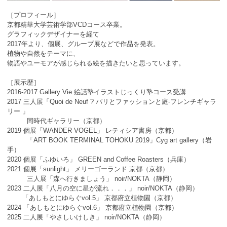
［プロフィール］
京都精華大学芸術学部VCDコース卒業。
グラフィックデザイナーを経て
2017年より、個展、グループ展などで作品を発表。
植物や自然をテーマに、
物語やユーモアが感じられる絵を描きたいと思っています。
［展示歴］
2016-2017 Gallery Vie 絵話塾イラストじっくり塾コース受講
2017 三人展「Quoi de Neuf ? パリとファッションと庭-フレンチギャラ
リー 」
同時代ギャラリー（京都）
2019 個展「WANDER VOGEL」 レティシア書房（京都）
「ART BOOK TERMINAL TOHOKU 2019」Cyg art gallery（岩
手）
2020 個展「ふゆいろ」 GREEN and Coffee Roasters（兵庫）
2021 個展「sunlight」 メリーゴーランド 京都（京都）
三人展「森へ行きましょう」 noir/NOKTA（静岡）
2023 二人展「八月の空に星が流れ．．．」 noir/NOKTA（静岡）
「あしもとにゆらぐvol.5」 京都府立植物園（京都）
2024 「あしもとにゆらぐvol.6」 京都府立植物園（京都）
2025 二人展「やさしいけしき」 noir/NOKTA（静岡）