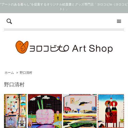
“アートのある暮らし”を提案するオリジナル絵葉書とグッズ専門店「ヨロコビto（ヨロコビ
ト）」
ホーム
>
野口清村
野口清村