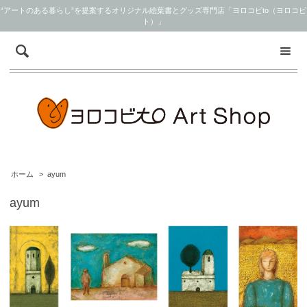
“アートのある暮らし”を提案するオリジナル絵葉書とグッズ専門店「ヨロコビto（ヨロコビ
ト）」
ホーム
>
ayum
ayum