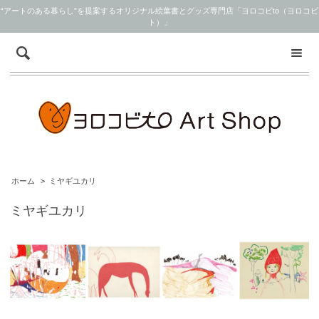
“アートのある暮らし”を提案するオリジナル絵葉書とグッズ専門店「ヨロコビto（ヨロコビ
ト）」
ホーム
>
ミヤギユカリ
ミヤギユカリ