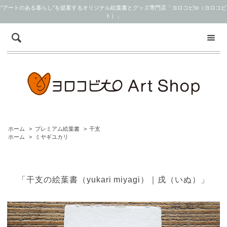
“アートのある暮らし”を提案するオリジナル絵葉書とグッズ専門店「ヨロコビto（ヨロコビ
ト）」
ホーム
>
プレミアム絵葉書
>
干支
ホーム
>
ミヤギユカリ
「干支の絵葉書（yukari miyagi）｜戌（いぬ）」