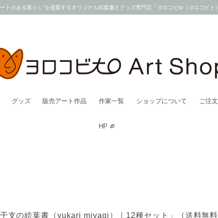
アートのある暮らし”を提案するオリジナル絵葉書とグッズ専門店「ヨロコビto（ヨロコビト
グッズ
販売アート作品
作家一覧
ショップについて
ご注文
HP
干支の絵葉書（yukari miyagi）｜12種セット」（送料無