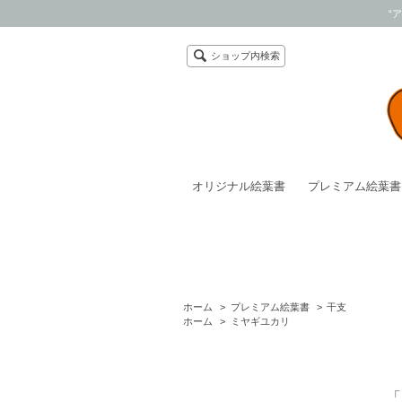
“
ショップ内検索
オリジナル絵葉書
プレミアム絵葉書
ホーム
>
プレミアム絵葉書
>
干支
ホーム
>
ミヤギユカリ
「