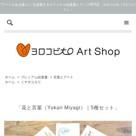
“アートのある暮らし”を提案するオリジナル絵葉書とグッズ専門店「ヨロコビto（ヨロコビ
ト）」
ホーム
>
プレミアム絵葉書
>
言葉とアート
ホーム
>
ミヤギユカリ
「花と言葉（Yukari Miyagi）｜5種セット」