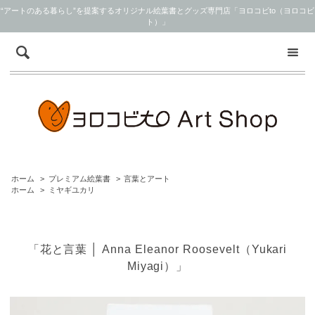
“アートのある暮らし”を提案するオリジナル絵葉書とグッズ専門店「ヨロコビto（ヨロコビ
ト）」
ホーム
>
プレミアム絵葉書
>
言葉とアート
ホーム
>
ミヤギユカリ
「花と言葉 │ Anna Eleanor Roosevelt（Yukari
Miyagi）」