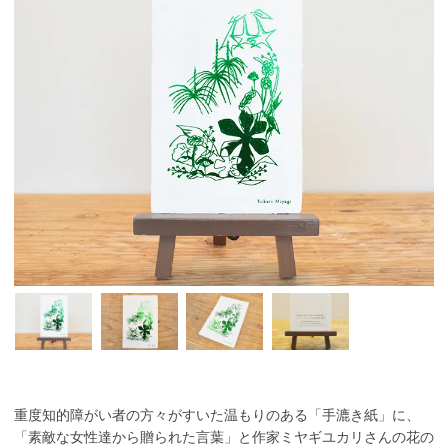
重度知的障がい者の方々がすいた温もりのある「手漉き紙」に、
「素敵な女性達から贈られた言葉」と作家ミヤギユカリさんの花の