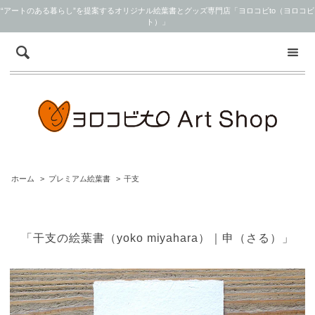
“アートのある暮らし”を提案するオリジナル絵葉書とグッズ専門店「ヨロコビto（ヨロコビ
ト）」
ホーム
>
プレミアム絵葉書
>
干支
「干支の絵葉書（yoko miyahara）｜申（さる）」