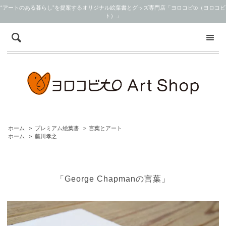
“アートのある暮らし”を提案するオリジナル絵葉書とグッズ専門店「ヨロコビto（ヨロコビ
ト）」
ホーム
>
プレミアム絵葉書
>
言葉とアート
ホーム
>
藤川孝之
「George Chapmanの言葉」