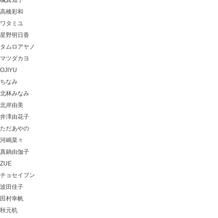
楓真知子
高橋彩和
ワタミユ
星野明日香
タムロアヤノ
マツダカヨ
OJIYU
ちなみ
北林みなみ
北岸由美
井澤由花子
ただあやの
河嶋菜々
真鍋由伽子
ZUE
チョセイブン
波田佳子
田村幸帆
秋元机