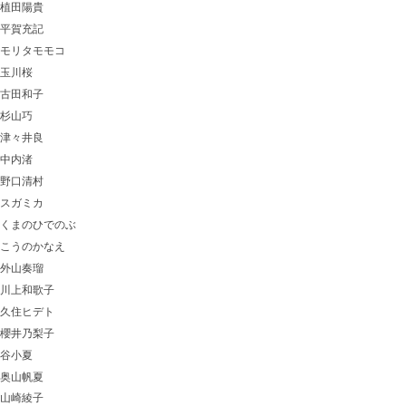
植田陽貴
平賀充記
モリタモモコ
玉川桜
古田和子
杉山巧
津々井良
中内渚
野口清村
スガミカ
くまのひでのぶ
こうのかなえ
外山奏瑠
川上和歌子
久住ヒデト
櫻井乃梨子
谷小夏
奥山帆夏
山崎綾子