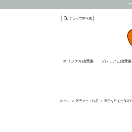
“
ショップ内検索
オリジナル絵葉書
プレミアム絵葉書
ホーム
>
販売アート作品
>
展示を終えた作家