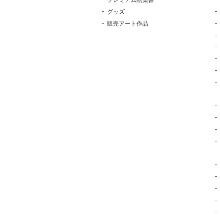
プレミアム絵葉書
グッズ
販売アート作品