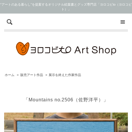
“アートのある暮らし”を提案するオリジナル絵葉書とグッズ専門店「ヨロコビto（ヨロコビ
ト）」
ホーム
>
販売アート作品
>
展示を終えた作家作品
「Mountains no.2506（佐野洋平）」