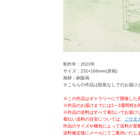
制作年：2023年
サイズ：232×166mm(原画)
画材：銅版画
※こちらの作品は額装なしでのお届け
※この作品はギャラリーにて開催した真鍋由伽子
※作品のお届けまでには2～3週間程お
※作品の送料はすべて着払いでお届け
着払い送料の目安については、
ご注文
作品のサイズや梱包によって送料が変
送料確定後にメールにてご案内いたし