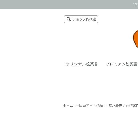
“
ショップ内検索
オリジナル絵葉書
プレミアム絵葉書
ホーム
>
販売アート作品
>
展示を終えた作家