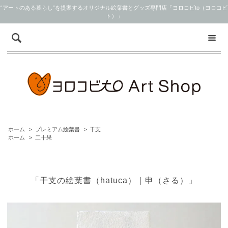
“アートのある暮らし”を提案するオリジナル絵葉書とグッズ専門店「ヨロコビto（ヨロコビ
ト）」
ホーム
>
プレミアム絵葉書
>
干支
ホーム
>
二十果
「干支の絵葉書（hatuca）｜申（さる）」