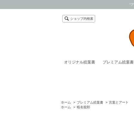
“
ショップ内検索
オリジナル絵葉書
プレミアム絵葉書
ホーム
>
プレミアム絵葉書
>
言葉とアート
ホーム
>
蝦名龍郎