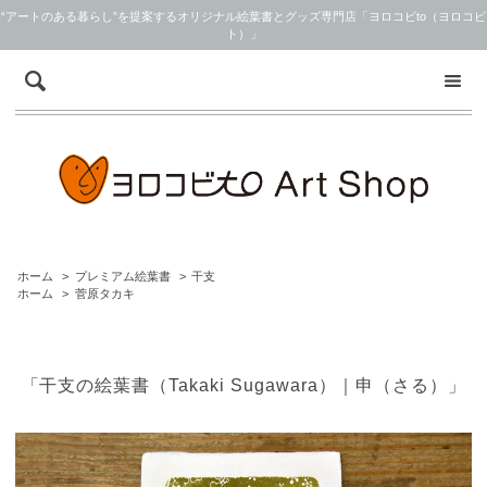
“アートのある暮らし”を提案するオリジナル絵葉書とグッズ専門店「ヨロコビto（ヨロコビ
ト）」
ホーム
>
プレミアム絵葉書
>
干支
ホーム
>
菅原タカキ
「干支の絵葉書（Takaki Sugawara）｜申（さる）」