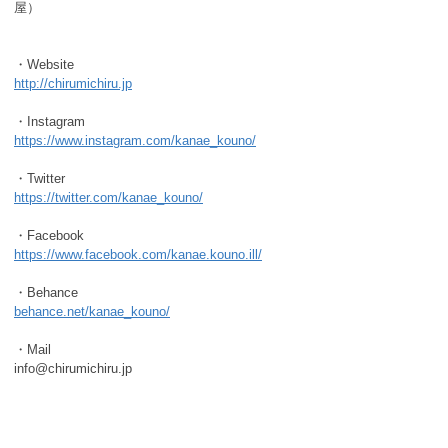
屋）
・Website
http://chirumichiru.jp
・Instagram
https://www.instagram.com/kanae_kouno/
・Twitter
https://twitter.com/kanae_kouno/
・Facebook
https://www.facebook.com/kanae.kouno.ill/
・Behance
behance.net/kanae_kouno/
・Mail
info@chirumichiru.jp