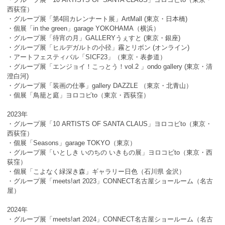
西荻窪）
・グループ展「第4回カレンナート展」ArtMall (東京・日本橋)
・個展「in the green」garage YOKOHAMA（横浜）
・グループ展「待宵の月」GALLERYうぇすと (東京・銀座)
・グループ展「ヒルデガルトの小径」霧とリボン (オンライン)
・アートフェスティバル「SICF23」（東京・表参道）
・グループ展「エンジョイ！こっとう！vol.2 」ondo gallery (東京・清
澄白河)
・グループ展「装画の仕事」gallery DAZZLE （東京・北青山）
・個展「鳥籠と庭」ヨロコビto（東京・西荻窪）
2023年
・グループ展「10 ARTISTS OF SANTA CLAUS」ヨロコビto（東京・
西荻窪）
・個展「Seasons」garage TOKYO（東京）
・グループ展「いとしき いのちの いきもの展」ヨロコビto（東京・西
荻窪）
・個展「こよなく緑深き森」ギャラリー日色（石川県 金沢）
・グループ展「meets!art 2023」CONNECT名古屋ショールーム（名古
屋）
2024年
・グループ展「meets!art 2024」CONNECT名古屋ショールーム（名古