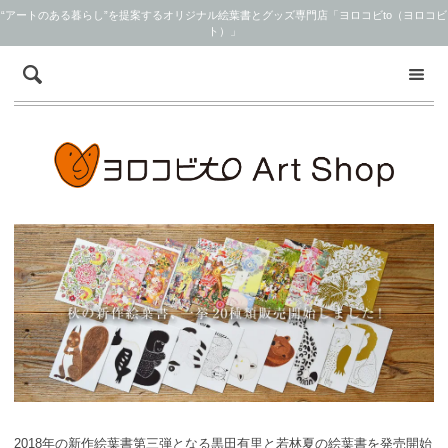
“アートのある暮らし”を提案するオリジナル絵葉書とグッズ専門店「ヨロコビto（ヨロコビ
ト）」
2018年の新作絵葉書第三弾となる黒田有里と若林夏の絵葉書を発売開始