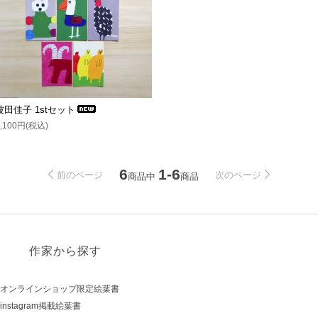
波田佳子 1stセット
1,100円(税込)
6
1-6
前のページ
次のページ
商品中
商品
作家から探す
オンラインショップ限定絵葉書
instagram掲載絵葉書