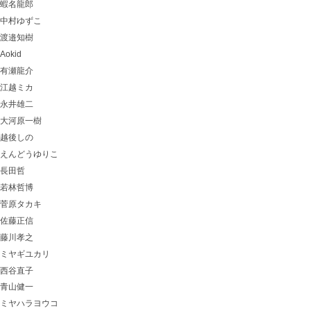
蝦名龍郎
中村ゆずこ
渡邉知樹
Aokid
有瀬龍介
江越ミカ
永井雄二
大河原一樹
越後しの
えんどうゆりこ
長田哲
若林哲博
菅原タカキ
佐藤正信
藤川孝之
ミヤギユカリ
西谷直子
青山健一
ミヤハラヨウコ