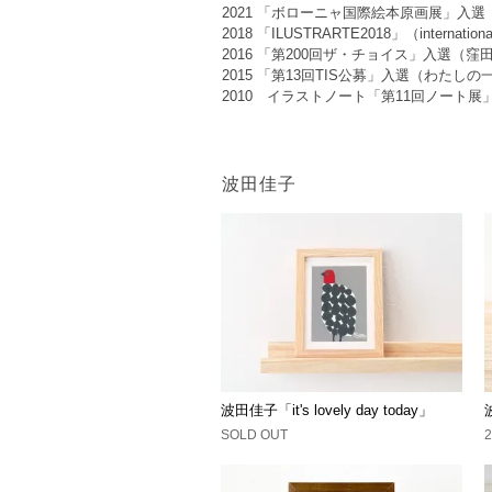
2021 「ボローニャ国際絵本原画展」入選
2018 「ILUSTRARTE2018」（international
2016 「第200回ザ・チョイス」入選（窪
2015 「第13回TIS公募」入選（わたし
2010 イラストノート「第11回ノート
波田佳子
波田佳子「it's lovely day today」
SOLD OUT