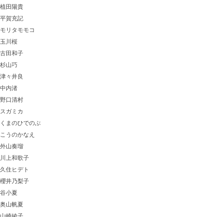
植田陽貴
平賀充記
モリタモモコ
玉川桜
古田和子
杉山巧
津々井良
中内渚
野口清村
スガミカ
くまのひでのぶ
こうのかなえ
外山奏瑠
川上和歌子
久住ヒデト
櫻井乃梨子
谷小夏
奥山帆夏
山崎綾子