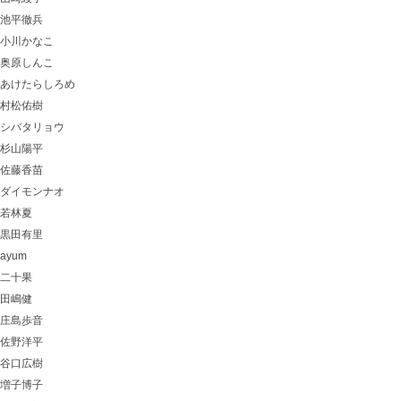
池平徹兵
小川かなこ
奥原しんこ
あけたらしろめ
村松佑樹
シバタリョウ
杉山陽平
佐藤香苗
ダイモンナオ
若林夏
黒田有里
ayum
二十果
田嶋健
庄島歩音
佐野洋平
谷口広樹
増子博子