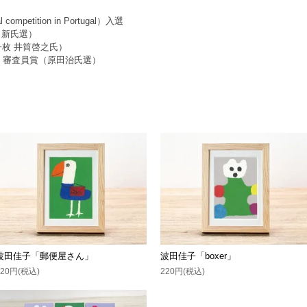
 competition in Portugal）入選
田新氏選）
の一枚 井筒啓之氏）
展」審査員賞（原田治氏選）
波田佳子「郵便屋さん」
波田佳子「boxer」
220円(税込)
220円(税込)