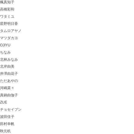
楓真知子
高橋彩和
ワタミユ
星野明日香
タムロアヤノ
マツダカヨ
OJIYU
ちなみ
北林みなみ
北岸由美
井澤由花子
ただあやの
河嶋菜々
真鍋由伽子
ZUE
チョセイブン
波田佳子
田村幸帆
秋元机