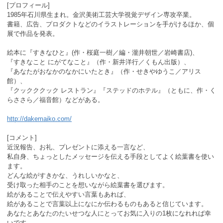
[プロフィール]
1985年石川県生まれ。金沢美術工芸大学視覚デザイン専攻卒業。
書籍、広告、プロダクトなどのイラストレーションを手がけるほか、個
展で作品を発表。
絵本に『すきなひと』(作・桜庭一樹／編・瀧井朝世／岩崎書店)、
『すきなこと にがてなこと』（作・新井洋行／くもん出版）、
『あなたがおなかのなかにいたとき』（作・せきやゆうこ／アリス
館）、
『クックククック レストラン』『ステッドのホテル』（ともに、作・く
らささら／福音館）などがある。
http://dakemaiko.com/
[コメント]
近況報告、お礼、プレゼントに添える一言など、
私自身、ちょっとしたメッセージを伝える手段としてよく絵葉書を使い
ます。
どんな絵がすきかな、うれしいかなと、
受け取った相手のことを想いながら絵葉書を選びます。
絵があることで伝えやすい言葉もあれば、
絵があることで言葉以上になにか伝わるものもあると信じています。
あなたとあなたのたいせつな人にとってお気に入りの1枚になれれば幸
いです。