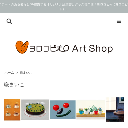
“アートのある暮らし”を提案するオリジナル絵葉書とグッズ専門店「ヨロコビto（ヨロコビ
ト）」
ホーム
>
嶽まいこ
嶽まいこ