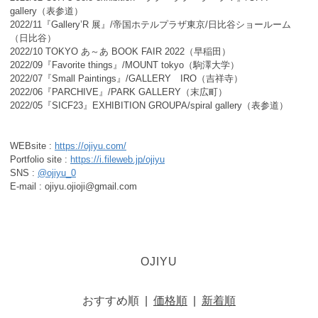
gallery（表参道）
2022/11『Gallery’R 展』/帝国ホテルプラザ東京/日比谷ショールーム
（日比谷）
2022/10 TOKYO あ～あ BOOK FAIR 2022（早稲田）
2022/09『Favorite things』/MOUNT tokyo（駒澤大学）
2022/07『Small Paintings』/GALLERY IRO（吉祥寺）
2022/06『PARCHIVE』/PARK GALLERY（末広町）
2022/05『SICF23』EXHIBITION GROUPA/spiral gallery（表参道）
WEBsite :
https://ojiyu.com/
Portfolio site :
https://i.fileweb.jp/ojiyu
SNS :
@ojiyu_0
E-mail : ojiyu.ojioji@gmail.com
OJIYU
おすすめ順
|
価格順
|
新着順