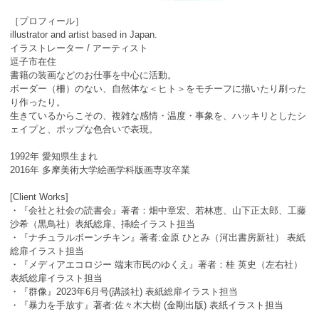
［プロフィール］
illustrator and artist based in Japan.
イラストレーター / アーティスト
逗子市在住
書籍の装画などのお仕事を中心に活動。
ボーダー（柵）のない、自然体な＜ヒト＞をモチーフに描いたり刷った
り作ったり。
生きているからこその、複雑な感情・温度・事象を、ハッキリとしたシ
ェイプと、ポップな色合いで表現。
1992年 愛知県生まれ
2016年 多摩美術大学絵画学科版画専攻卒業
[Client Works]
・『会社と社会の読書会』著者：畑中章宏、若林恵、山下正太郎、工藤
沙希（黒鳥社）表紙総扉、挿絵イラスト担当
・『ナチュラルボーンチキン』著者:金原 ひとみ（河出書房新社） 表紙
総扉イラスト担当
・『メディアエコロジー 端末市民のゆくえ』著者：桂 英史（左右社）
表紙総扉イラスト担当
・『群像』2023年6月号(講談社) 表紙総扉イラスト担当
・『暴力を手放す』著者:佐々木大樹 (金剛出版) 表紙イラスト担当