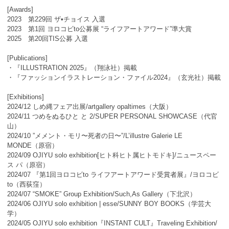
[Awards]
2023 第229回 ザ•チョイス 入選
2023 第1回 ヨロコビto公募展 “ライフアートアワード”準大賞
2025 第20回TIS公募 入選
[Publications]
・『ILLUSTRATION 2025』（翔泳社）掲載
・『ファッションイラストレーション・ファイル2024』（玄光社）掲載
[Exhibitions]
2024/12 しめ縄フェア出展/artgallery opaltimes（大阪）
2024/11 つめをぬるひと と 2/SUPER PERSONAL SHOWCASE（代官
山）
2024/10 ”メメント・モリ〜死者の日〜”/L’illustre Galerie LE
MONDE（原宿）
2024/09 OJIYU solo exhibition[ヒト科ヒト属ヒトモドキ]/ニュースペー
ス パ（原宿）
2024/07 『第1回ヨロコビto ライフアートアワード受賞者展』/ヨロコビ
to（西荻窪）
2024/07 “SMOKE” Group Exhibition/Such,As Gallery（下北沢）
2024/06 OJIYU solo exhibition | esse/SUNNY BOY BOOKS（学芸大
学）
2024/05 OJIYU solo exhibition『INSTANT CULT』Traveling Exhibition/