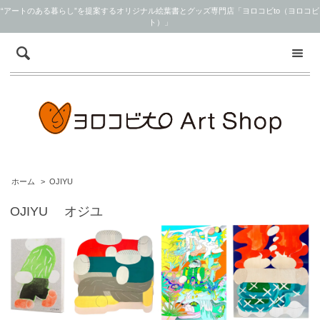
“アートのある暮らし”を提案するオリジナル絵葉書とグッズ専門店「ヨロコビto（ヨロコビ
ト）」
ホーム
>
OJIYU
OJIYU オジユ