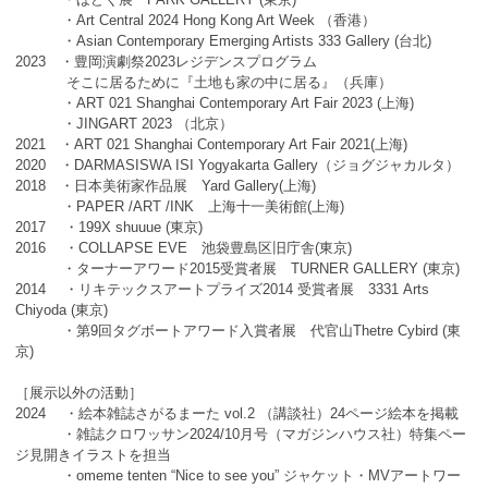
・Art Central 2024 Hong Kong Art Week （香港）
・Asian Contemporary Emerging Artists 333 Gallery (台北)
2023 ・豊岡演劇祭2023レジデンスプログラム
そこに居るために『土地も家の中に居る』（兵庫）
・ART 021 Shanghai Contemporary Art Fair 2023 (上海)
・JINGART 2023 （北京）
2021 ・ART 021 Shanghai Contemporary Art Fair 2021(上海)
2020 ・DARMASISWA ISI Yogyakarta Gallery（ジョグジャカルタ）
2018 ・日本美術家作品展 Yard Gallery(上海)
・PAPER /ART /INK 上海十一美術館(上海)
2017 ・199X shuuue (東京)
2016 ・COLLAPSE EVE 池袋豊島区旧庁舎(東京)
・ターナーアワード2015受賞者展 TURNER GALLERY (東京)
2014 ・リキテックスアートプライズ2014 受賞者展 3331 Arts
Chiyoda (東京)
・第9回タグボートアワード入賞者展 代官山Thetre Cybird (東
京)
［展示以外の活動］
2024 ・絵本雑誌さがるまーた vol.2 （講談社）24ページ絵本を掲載
・雑誌クロワッサン2024/10月号（マガジンハウス社）特集ペー
ジ見開きイラストを担当
・omeme tenten “Nice to see you” ジャケット・MVアートワー