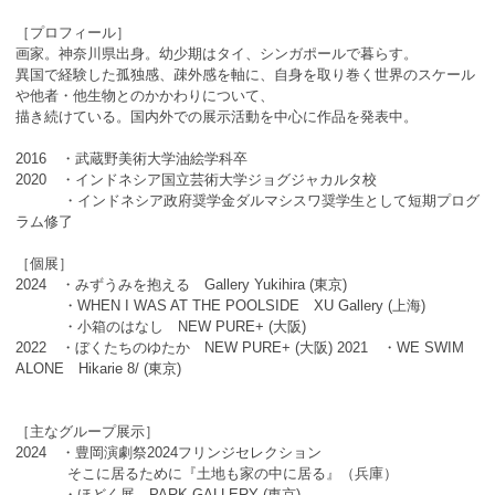
［プロフィール］
画家。神奈川県出身。幼少期はタイ、シンガポールで暮らす。
異国で経験した孤独感、疎外感を軸に、自身を取り巻く世界のスケール
や他者・他生物とのかかわりについて、
描き続けている。国内外での展示活動を中心に作品を発表中。
2016 ・武蔵野美術大学油絵学科卒
2020 ・インドネシア国立芸術大学ジョグジャカルタ校
・インドネシア政府奨学金ダルマシスワ奨学生として短期プログ
ラム修了
［個展］
2024 ・みずうみを抱える Gallery Yukihira (東京)
・WHEN I WAS AT THE POOLSIDE XU Gallery (上海)
・小箱のはなし NEW PURE+ (大阪)
2022 ・ぼくたちのゆたか NEW PURE+ (大阪) 2021 ・WE SWIM
ALONE Hikarie 8/ (東京)
［主なグループ展示］
2024 ・豊岡演劇祭2024フリンジセレクション
そこに居るために『土地も家の中に居る』（兵庫）
・ほどく展 PARK GALLERY (東京)