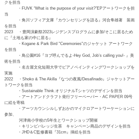
クを担当
・FUVK “What is the purpose of your visit?”EPアートワークを担
当
・角川ソフィア文庫『カウンセリングを語る』河合隼雄著 装画
を担当
2023 ・豊岡演劇祭2023レジデンスプログラムに参加/そこに居るため
に『土地も家の中に居る』
・Kogane & Park Bird "Ceremonies"のジャケット アートワーク
を担当
・鳥公園#16『ヨブ呼んでるよ-Hey God, Job’s calling you!- 』美
術を担当
・名古屋文化短期大学でピアノペインティングワークショップを
実施
2022 ・Shoko & The Akilla『なつの夜風/Desafinado』ジャケットアー
トワークを担当
・Sustainable Think.オリジナルTシャツのデザインを担当
・アートアンドクラフト発行フリーペーパー・AC PAPER 09号
に絵を寄稿
・アーツカウンシルしずおかのマイクロアートワーケーションに
参加、
河津南小学校の5年生とワークショップ開催
・キリンビバレッジ生茶 キャンペーン商品のデザインを担当
・JHD＆C監修書籍『31cm』挿絵を担当