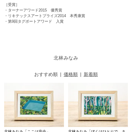
［受賞］
・ターナーアワード2015 優秀賞
・リキテックスアートプライズ2014 本秀康賞
・第9回タグボートアワード 入賞
北林みなみ
おすすめ順
|
価格順
|
新着順
北林みなみ「ここは安全」
北林みなみ「ぼくはひとりで、さ