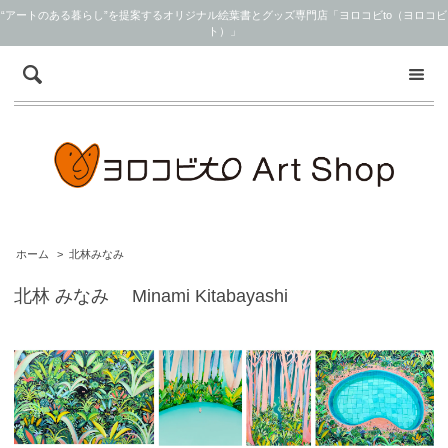
“アートのある暮らし”を提案するオリジナル絵葉書とグッズ専門店「ヨロコビto（ヨロコビ
ト）」
ホーム
>
北林みなみ
北林 みなみ Minami Kitabayashi